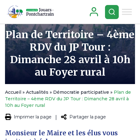
Plan de Territoire – 4ème
RDV du JP Tour :
Dimanche 28 avril à 10h
au Foyer rural
Accueil
»
Actualités
»
Démocratie participative
»
Plan de
Territoire – 4ème RDV du JP Tour : Dimanche 28 avril à
10h au Foyer rural
Imprimer la page
Partager la page
|
Monsieur le Maire et les élus vous